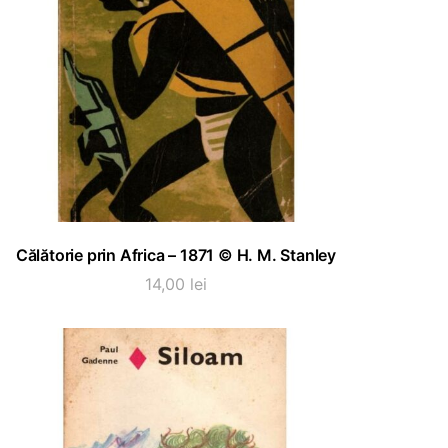
ADAUGĂ ÎN COȘ
Călătorie prin Africa – 1871 © H. M. Stanley
14,00
lei