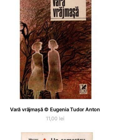
ADAUGĂ ÎN COȘ
Vară vrăjmașă © Eugenia Tudor Anton
11,00
lei