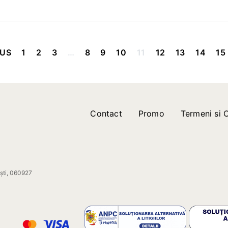
Paginație
OUS
1
2
3
…
8
9
10
11
12
13
14
15
articole
Contact
Promo
Termeni si C
ești, 060927