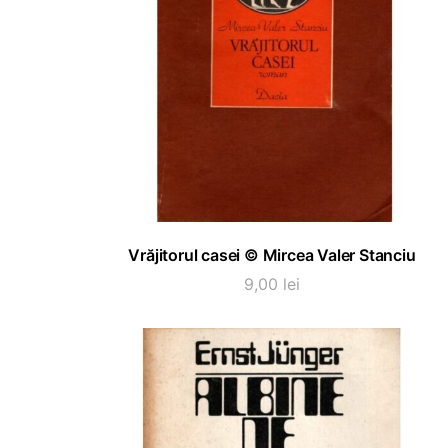
ADAUGĂ ÎN COȘ
Vrăjitorul casei © Mircea Valer Stanciu
9,00
lei