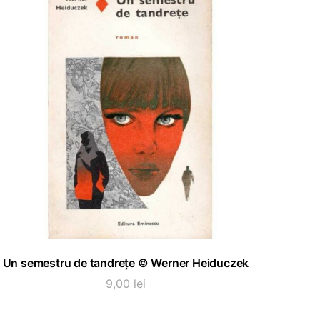
ADAUGĂ ÎN COȘ
Un semestru de tandrețe © Werner Heiduczek
9,00
lei