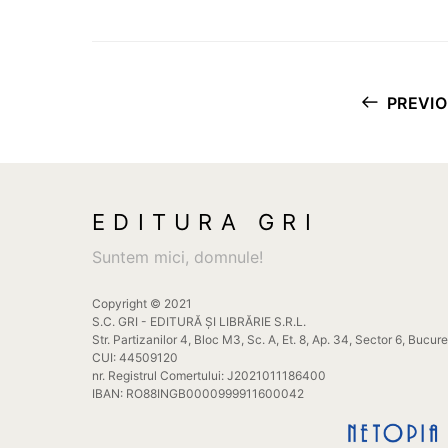
PREVI
EDITURA GRI
Suntem mici, domnule!
Copyright © 2021
S.C. GRI - EDITURĂ ȘI LIBRĂRIE S.R.L.
Str. Partizanilor 4, Bloc M3, Sc. A, Et. 8, Ap. 34, Sector 6, Bucur
CUI: 44509120
nr. Registrul Comertului: J2021011186400
IBAN: RO88INGB0000999911600042