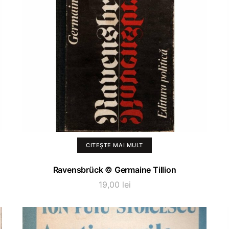
CITEȘTE MAI MULT
Ravensbrück © Germaine Tillion
19,00
lei