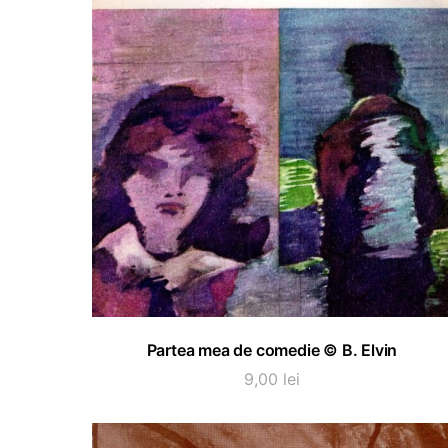
ADAUGĂ ÎN COȘ
Partea mea de comedie © B. Elvin
9,00
lei