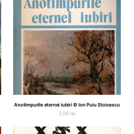
ADAUGĂ ÎN COȘ
Anotimpurile eternei iubiri © Ion Puiu Stoicescu
2,00
lei