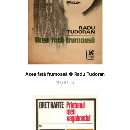
ADAUGĂ ÎN COȘ
Acea fată frumoasă © Radu Tudoran
19,00
lei