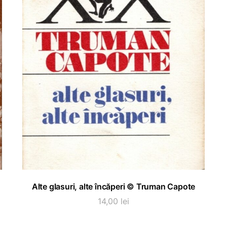
ADAUGĂ ÎN COȘ
Alte glasuri, alte încăperi © Truman Capote
14,00
lei