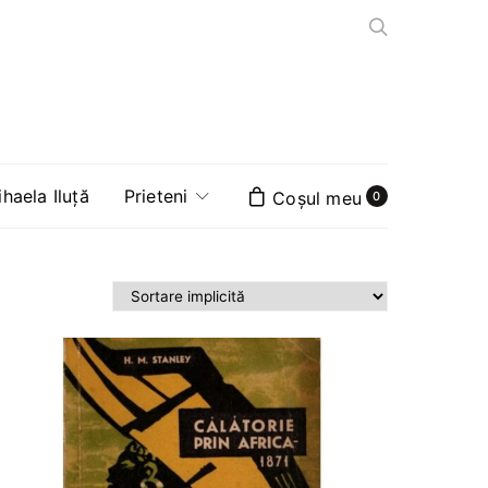
aela Iluță
Prieteni
0