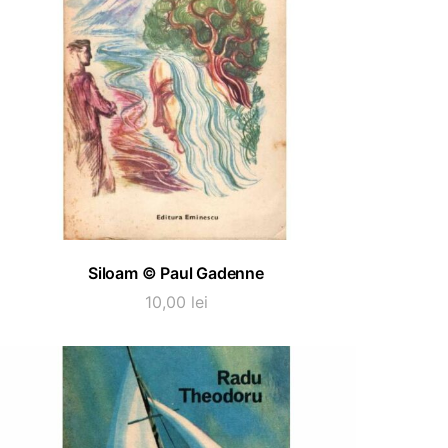
ADAUGĂ ÎN COȘ
Siloam © Paul Gadenne
10,00
lei