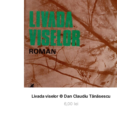
ADAUGĂ ÎN COȘ
Livada viselor © Dan Claudiu Tănăsescu
6,00
lei