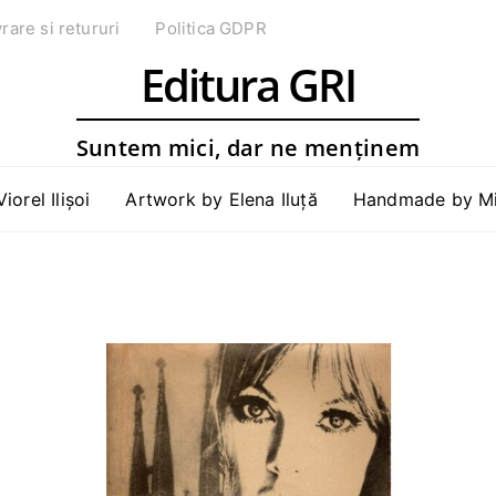
vrare si retururi
Politica GDPR
Editura GRI
Suntem mici, dar ne menținem
Viorel Ilișoi
Artwork by Elena Iluță
Handmade by Mih