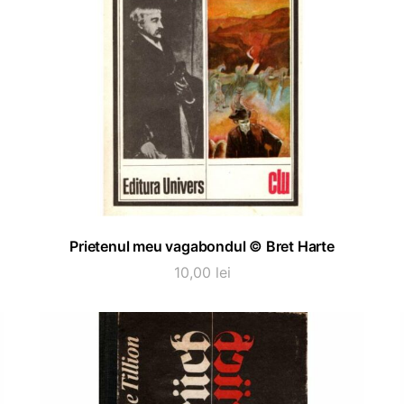
ADAUGĂ ÎN COȘ
Prietenul meu vagabondul © Bret Harte
10,00
lei