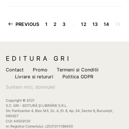
Paginație
PREVIOUS
1
2
3
…
12
13
14
15
articole
EDITURA GRI
Contact
Promo
Termeni si Conditii
Livrare si retururi
Politica GDPR
Suntem mici, domnule!
Copyright © 2021
S.C. GRI - EDITURĂ ȘI LIBRĂRIE S.R.L.
Str. Partizanilor 4, Bloc M3, Sc. A, Et. 8, Ap. 34, Sector 6, București,
060927
CUI: 44509120
nr. Registrul Comertului: J2021011186400