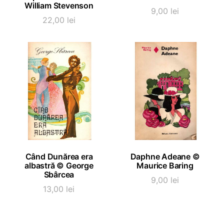
William Stevenson
9,00
lei
22,00
lei
ADAUGĂ ÎN COȘ
ADAUGĂ ÎN COȘ
Când Dunărea era
Daphne Adeane ©
albastră © George
Maurice Baring
Sbârcea
9,00
lei
13,00
lei