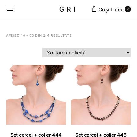
GRI
0
AFIȘEZ 46 - 60 DIN 214 REZULTATE
ADAUGĂ ÎN COȘ
ADAUGĂ ÎN COȘ
Set cercei + colier 444
Set cercei + colier 445