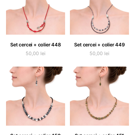
ADAUGĂ ÎN COȘ
ADAUGĂ ÎN COȘ
Set cercei + colier 448
Set cercei + colier 449
50,00
lei
50,00
lei
ADAUGĂ ÎN COȘ
ADAUGĂ ÎN COȘ