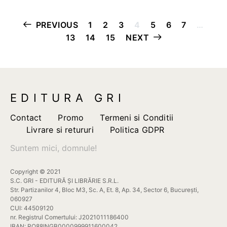
pot
fi
Paginație
PREVIOUS
1
2
3
4
5
6
7
…
alese
13
14
15
NEXT
articole
în
pagina
produsului.
EDITURA GRI
Contact
Promo
Termeni si Conditii
Livrare si retururi
Politica GDPR
Suntem mici, domnule!
Copyright © 2021
S.C. GRI - EDITURĂ ȘI LIBRĂRIE S.R.L.
Str. Partizanilor 4, Bloc M3, Sc. A, Et. 8, Ap. 34, Sector 6, București,
060927
CUI: 44509120
nr. Registrul Comertului: J2021011186400
IBAN: RO88INGB0000999911600042