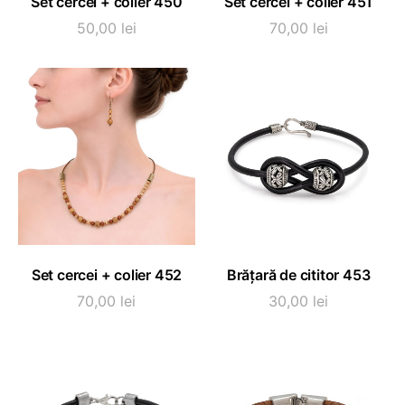
Set cercei + colier 450
Set cercei + colier 451
50,00
lei
70,00
lei
Acest
ADAUGĂ ÎN COȘ
SELECTEAZĂ OPȚIUNI
Set cercei + colier 452
Brățară de cititor 453
produs
are
70,00
lei
30,00
lei
mai
multe
variații.
Opțiunile