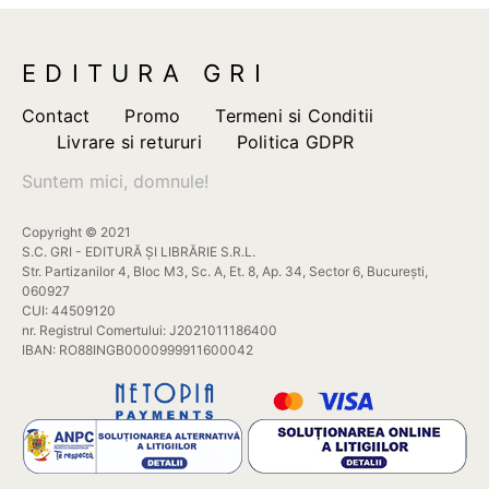
EDITURA GRI
Contact
Promo
Termeni si Conditii
Livrare si retururi
Politica GDPR
Suntem mici, domnule!
Copyright © 2021
S.C. GRI - EDITURĂ ȘI LIBRĂRIE S.R.L.
Str. Partizanilor 4, Bloc M3, Sc. A, Et. 8, Ap. 34, Sector 6, București,
060927
CUI: 44509120
nr. Registrul Comertului: J2021011186400
IBAN: RO88INGB0000999911600042