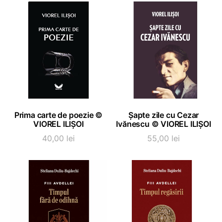
a
este:
fost:
70,00 
80,00 lei.
ADAUGĂ ÎN COȘ
ADAUGĂ ÎN COȘ
Prima carte de poezie ©
Șapte zile cu Cezar
VIOREL ILIȘOI
Ivănescu © VIOREL ILIȘOI
40,00
lei
55,00
lei