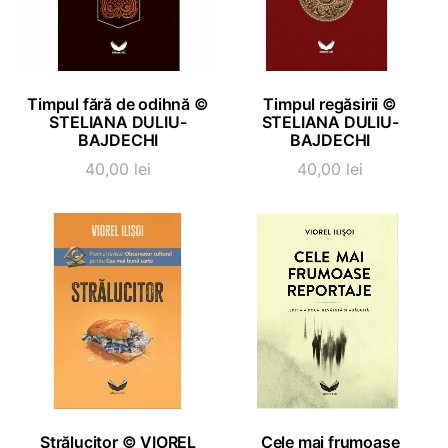
ADAUGĂ ÎN COȘ
ADAUGĂ ÎN COȘ
Timpul fără de odihnă ©
Timpul regăsirii ©
STELIANA DULIU-
STELIANA DULIU-
BAJDECHI
BAJDECHI
40,00
lei
40,00
lei
ADAUGĂ ÎN COȘ
ADAUGĂ ÎN COȘ
Strălucitor © VIOREL
Cele mai frumoase