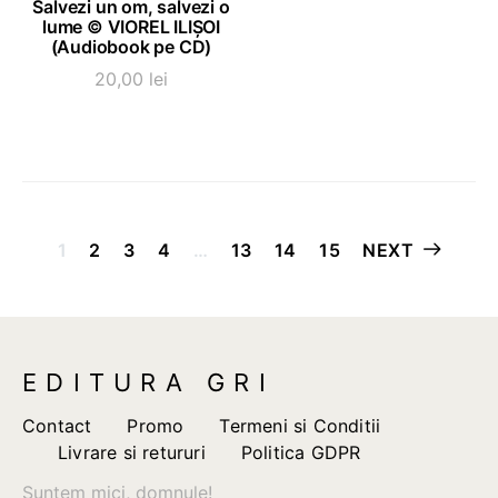
Salvezi un om, salvezi o
lume © VIOREL ILIȘOI
(Audiobook pe CD)
20,00
lei
Paginație
1
2
3
4
…
13
14
15
NEXT
articole
EDITURA GRI
Contact
Promo
Termeni si Conditii
Livrare si retururi
Politica GDPR
Suntem mici, domnule!