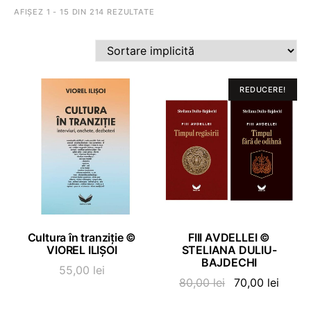
AFIȘEZ 1 - 15 DIN 214 REZULTATE
REDUCERE!
ADAUGĂ ÎN COȘ
ADAUGĂ ÎN COȘ
Cultura în tranziție ©
FIII AVDELLEI ©
VIOREL ILIȘOI
STELIANA DULIU-
BAJDECHI
55,00
lei
Prețul
Prețul
80,00
lei
70,00
lei
inițial
curen