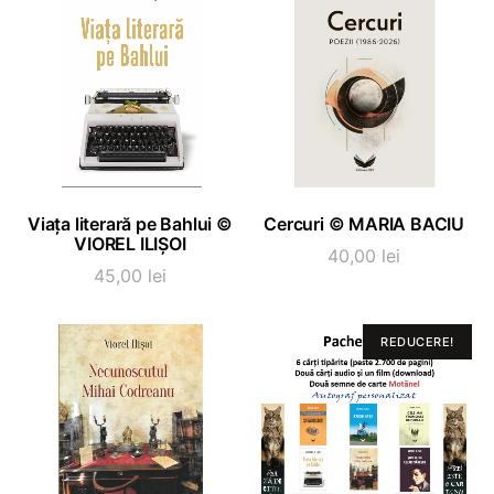
fost:
161,25
215,00 lei.
ADAUGĂ ÎN COȘ
ADAUGĂ ÎN COȘ
Viața literară pe Bahlui ©
Cercuri © MARIA BACIU
VIOREL ILIȘOI
40,00
lei
45,00
lei
REDUCERE!