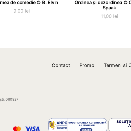
 mea de comedie © B. Elvin
Ordinea și dezordinea © 
Spaak
9,00
lei
11,00
lei
Contact
Promo
Termeni si C
ești, 060927