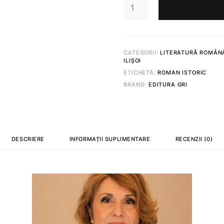
FIII
AVDELLEI
©
STELIANA
DULIU-
BAJDECHI
CATEGORII:
LITERATURĂ ROMÂN
ILIȘOI
ETICHETĂ:
ROMAN ISTORIC
BRAND:
EDITURA GRI
DESCRIERE
INFORMAȚII SUPLIMENTARE
RECENZII (0)