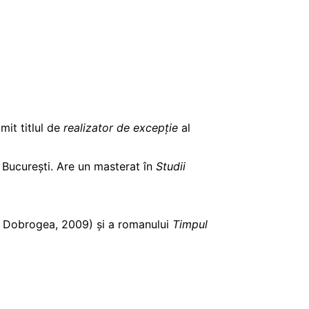
it titlul de
realizator de excepţie
al
n București. Are un masterat în
Studii
a Dobrogea, 2009) și a romanului
Timpul