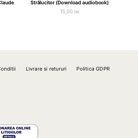
Claude
Strălucitor (Download audiobook)
15,00
lei
onditii
Livrare si retururi
Politica GDPR