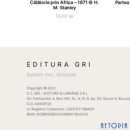
Călătorie prin Africa – 1871 © H.
Partea
M. Stanley
14,00
lei
EDITURA GRI
Suntem mici, domnule!
Copyright © 2021
S.C. GRI - EDITURĂ ȘI LIBRĂRIE S.R.L.
Str. Partizanilor 4, Bloc M3, Sc. A, Et. 8, Ap. 34, Sector 6, Bucur
CUI: 44509120
nr. Registrul Comertului: J2021011186400
IBAN: RO88INGB0000999911600042