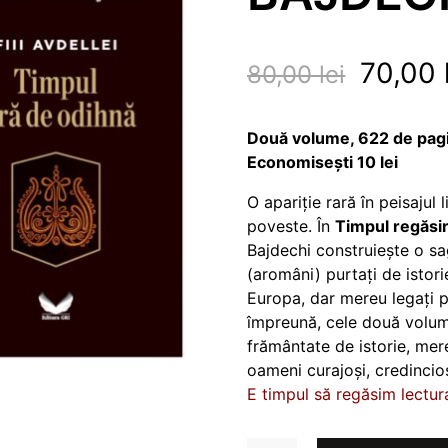
Prețul
70,00
80,00
lei
inițial
a
Două volume, 622 de pagi
Economisești 10 lei
fost:
O apariție rară în peisaju
80,00 lei
poveste. În
Timpul regăsir
Bajdechi construiește o sa
(aromâni) purtați de istorie
Europa, dar mereu legați p
împreună, cele două volume
frământate de istorie, mere
oameni curajoși, credincioși
E timpul să regăsim lectur
CANTITATE