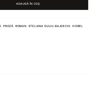
ADAUGĂ ÎN COȘ
Ă
,
PROZĂ
,
ROMAN
,
STELIANA DULIU-BAJDECHI
,
VIOREL