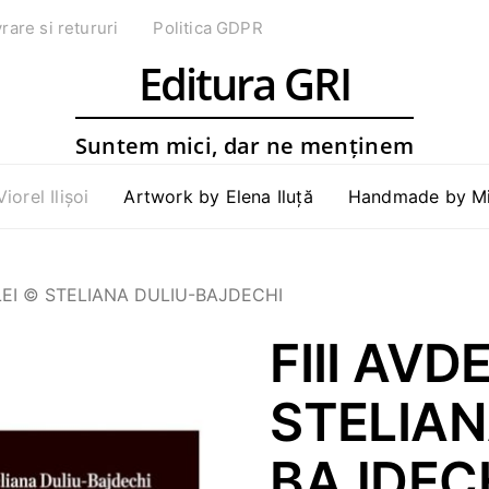
vrare si retururi
Politica GDPR
Editura GRI
Suntem mici, dar ne menținem
Viorel Ilișoi
Artwork by Elena Iluță
Handmade by Mih
LLEI © STELIANA DULIU-BAJDECHI
FIII AVD
STELIAN
BAJDEC