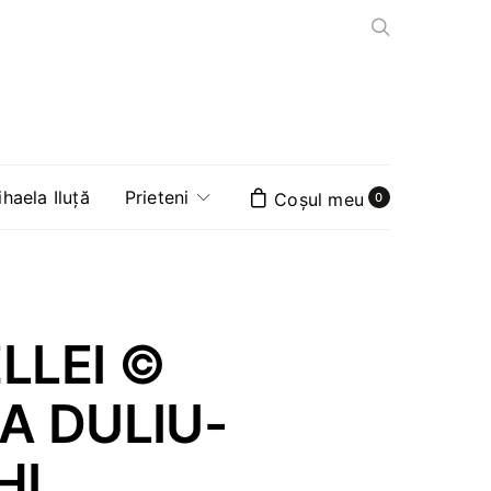
aela Iluță
Prieteni
0
ELLEI ©
A DULIU-
HI