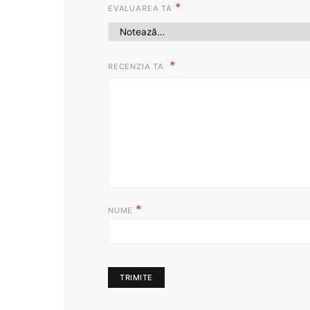
*
EVALUAREA TA
RECENZIA TA
*
NUME