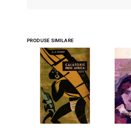
PRODUSE SIMILARE
ADAUGĂ ÎN COȘ