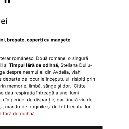
Prețul
lei
curent
este:
ni, broșate, coperți cu manșete
70,00 lei.
l literar românesc. Două romane, o singură
.
ii
și
Timpul fără de odihnă
, Steliana Duliu-
ga despre neamul ei din Avdella, vlahi
 departe de locurile începutului, risipiți prin
rin memorie, limbă, sânge și dor. Citite
 dau respirația întreagă a unei lumi
u în pericol de dispariție, dar ținută vie de
, mândri de originile și de tot trecutul lor.
a fără de odihnă.