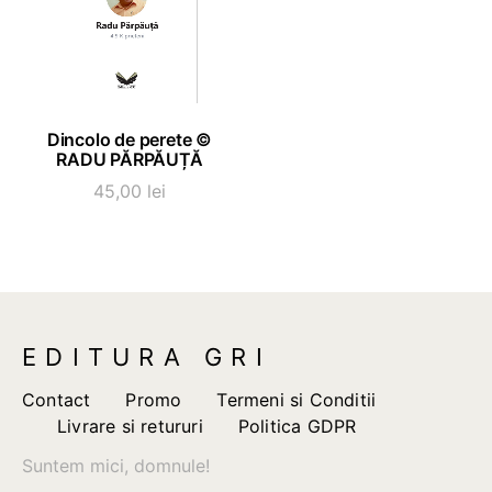
ADAUGĂ ÎN COȘ
Dincolo de perete ©
RADU PĂRPĂUȚĂ
45,00
lei
EDITURA GRI
Contact
Promo
Termeni si Conditii
Livrare si retururi
Politica GDPR
Suntem mici, domnule!