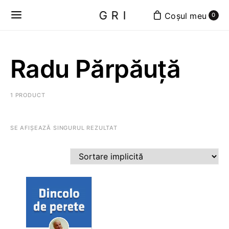
GRI
0
Radu Părpăuță
1 PRODUCT
SE AFIȘEAZĂ SINGURUL REZULTAT