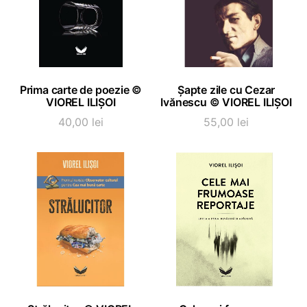
ADAUGĂ ÎN COȘ
ADAUGĂ ÎN COȘ
Prima carte de poezie ©
Șapte zile cu Cezar
VIOREL ILIȘOI
Ivănescu © VIOREL ILIȘOI
40,00
lei
55,00
lei
ADAUGĂ ÎN COȘ
ADAUGĂ ÎN COȘ