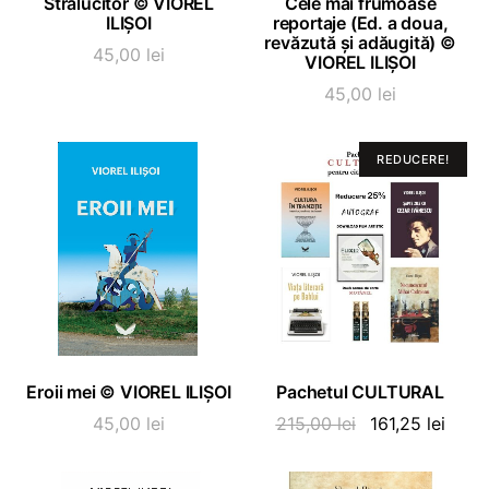
Strălucitor © VIOREL
Cele mai frumoase
ILIȘOI
reportaje (Ed. a doua,
revăzută și adăugită) ©
45,00
lei
VIOREL ILIȘOI
45,00
lei
REDUCERE!
ADAUGĂ ÎN COȘ
ADAUGĂ ÎN COȘ
Eroii mei © VIOREL ILIȘOI
Pachetul CULTURAL
Prețul
Prețu
45,00
lei
215,00
lei
161,25
lei
inițial
curen
a
este: