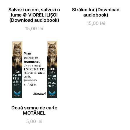
ADAUGĂ ÎN COȘ
ADAUGĂ ÎN COȘ
Salvezi un om, salvezi o
Strălucitor (Download
lume © VIOREL ILIȘOI
audiobook)
(Download audiobook)
15,00
lei
15,00
lei
ADAUGĂ ÎN COȘ
Două semne de carte
MOTĂNEL
5,00
lei