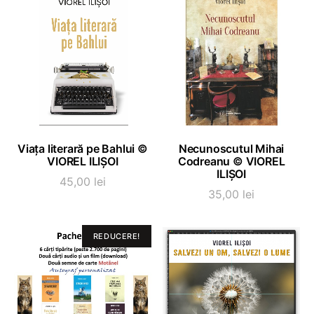
fost:
161,25
215,00 lei.
ADAUGĂ ÎN COȘ
ADAUGĂ ÎN COȘ
Viața literară pe Bahlui ©
Necunoscutul Mihai
VIOREL ILIȘOI
Codreanu © VIOREL
ILIȘOI
45,00
lei
35,00
lei
REDUCERE!