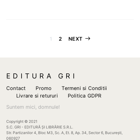
Paginație
1
2
NEXT
articole
EDITURA GRI
Contact
Promo
Termeni si Conditii
Livrare si retururi
Politica GDPR
Suntem mici, domnule!
Copyright © 2021
S.C. GRI - EDITURĂ ȘI LIBRĂRIE S.R.L.
Str. Partizanilor 4, Bloc M3, Sc. A, Et. 8, Ap. 34, Sector 6, București,
060927