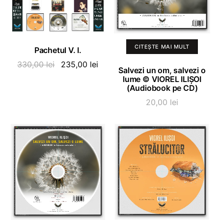
ADAUGĂ ÎN COȘ
CITEȘTE MAI MULT
Pachetul V. I.
Prețul
Prețul
330,00
lei
235,00
lei
Salvezi un om, salvezi o
inițial
curent
lume © VIOREL ILIȘOI
a
este:
(Audiobook pe CD)
fost:
235,00 lei.
20,00
lei
330,00 lei.