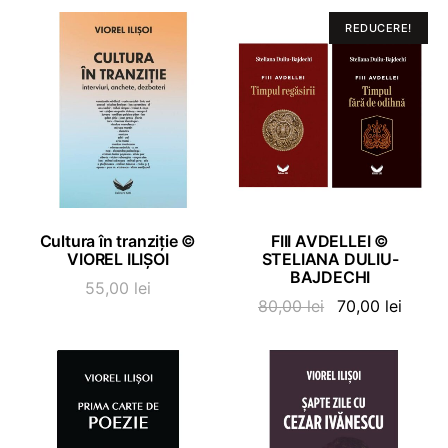
REDUCERE!
ADAUGĂ ÎN COȘ
ADAUGĂ ÎN COȘ
Cultura în tranziție ©
FIII AVDELLEI ©
VIOREL ILIȘOI
STELIANA DULIU-
BAJDECHI
55,00
lei
Prețul
Prețul
80,00
lei
70,00
lei
inițial
curen
a
este:
fost:
70,00 
80,00 lei.