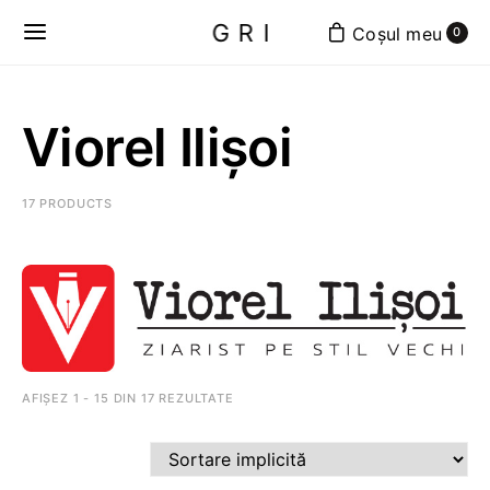
GRI
0
Viorel Ilișoi
17 PRODUCTS
AFIȘEZ 1 - 15 DIN 17 REZULTATE