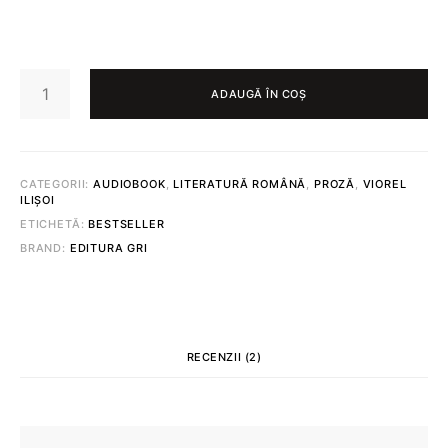
CANTITATE
STRĂLUCITOR
ADAUGĂ ÎN COȘ
(DOWNLOAD
AUDIOBOOK)
CATEGORII:
AUDIOBOOK
,
LITERATURĂ ROMÂNĂ
,
PROZĂ
,
VIOREL
ILIȘOI
ETICHETĂ:
BESTSELLER
BRAND:
EDITURA GRI
RECENZII (2)