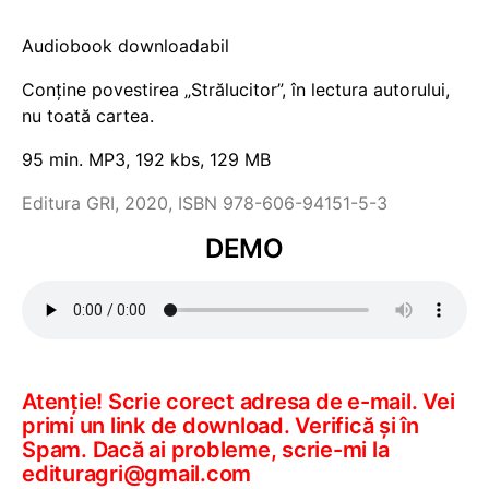
la clienți
Audiobook downloadabil
Conține povestirea „Strălucitor”, în lectura autorului,
nu toată cartea.
95 min. MP3, 192 kbs, 129 MB
Editura GRI, 2020, ISBN 978-606-94151-5-3
DEMO
Atenție! Scrie corect adresa de e-mail. Vei
primi un link de download. Verifică și în
Spam. Dacă ai probleme, scrie-mi la
edituragri@gmail.com