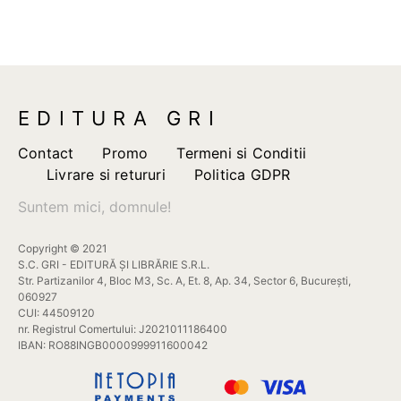
fost:
235,0
330,00 lei.
EDITURA GRI
Contact
Promo
Termeni si Conditii
Livrare si retururi
Politica GDPR
Suntem mici, domnule!
Copyright © 2021
S.C. GRI - EDITURĂ ȘI LIBRĂRIE S.R.L.
Str. Partizanilor 4, Bloc M3, Sc. A, Et. 8, Ap. 34, Sector 6, București,
060927
CUI: 44509120
nr. Registrul Comertului: J2021011186400
IBAN: RO88INGB0000999911600042