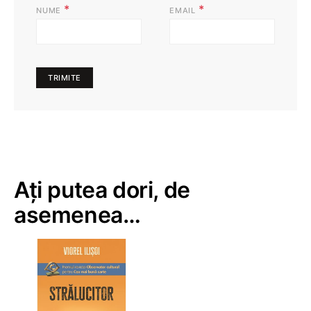
*
*
NUME
EMAIL
Ați putea dori, de
asemenea…