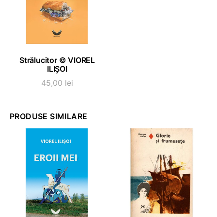
ADAUGĂ ÎN COȘ
Strălucitor © VIOREL
ILIȘOI
45,00
lei
PRODUSE SIMILARE