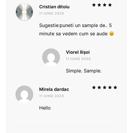
Cristian ditoiu
Evaluat la
11 IUNIE 2020
4
stele
din 5
Sugestie:puneti un sample de.. 5
minute sa vedem cum se aude
Viorel Ilișoi
11 IUNIE 2020
Simple. Sample.
Mirela dardac
Evaluat la
5
11 IUNIE 2020
stele din 5
Hello