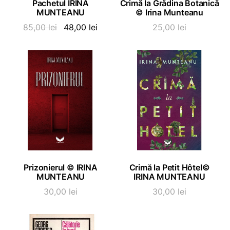
Pachetul IRINA
Crimă la Grădina Botanică
MUNTEANU
©️ Irina Munteanu
Prețul
Prețul
85,00
lei
48,00
lei
25,00
lei
inițial
curent
a
este:
fost:
48,00 lei.
85,00 lei.
ADAUGĂ ÎN COȘ
ADAUGĂ ÎN COȘ
Prizonierul © IRINA
Crimă la Petit Hôtel©
MUNTEANU
IRINA MUNTEANU
30,00
lei
30,00
lei