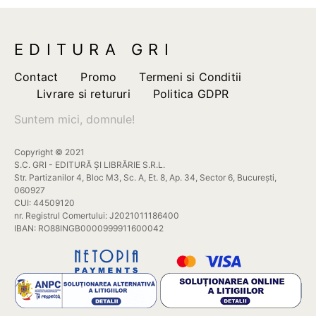
EDITURA GRI
Contact
Promo
Termeni si Conditii
Livrare si retururi
Politica GDPR
Suntem mici, domnule!
Copyright © 2021
S.C. GRI - EDITURĂ ȘI LIBRĂRIE S.R.L.
Str. Partizanilor 4, Bloc M3, Sc. A, Et. 8, Ap. 34, Sector 6, București,
060927
CUI: 44509120
nr. Registrul Comertului: J2021011186400
IBAN: RO88INGB0000999911600042