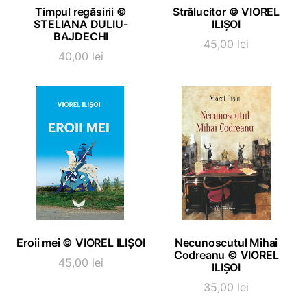
ADAUGĂ ÎN COȘ
ADAUGĂ ÎN COȘ
Timpul regăsirii ©
Strălucitor © VIOREL
STELIANA DULIU-
ILIȘOI
BAJDECHI
45,00
lei
40,00
lei
ADAUGĂ ÎN COȘ
ADAUGĂ ÎN COȘ
Eroii mei © VIOREL ILIȘOI
Necunoscutul Mihai
Codreanu © VIOREL
45,00
lei
ILIȘOI
35,00
lei