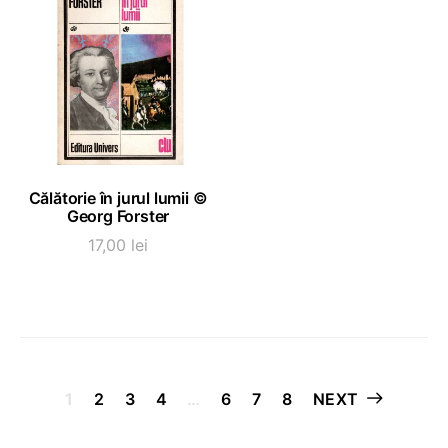
ADAUGĂ ÎN COȘ
Călătorie în jurul lumii ©
Georg Forster
17,00
lei
Paginație
1
2
3
4
…
6
7
8
NEXT
articole