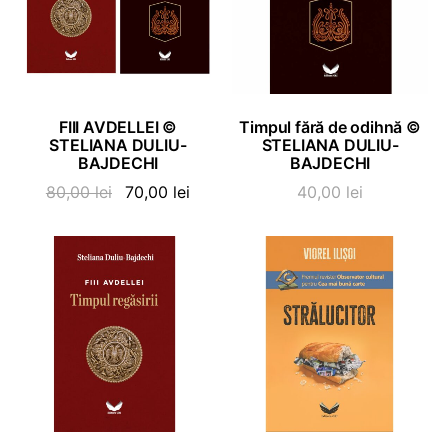
ADAUGĂ ÎN COȘ
ADAUGĂ ÎN COȘ
FIII AVDELLEI ©
Timpul fără de odihnă ©
STELIANA DULIU-
STELIANA DULIU-
BAJDECHI
BAJDECHI
Prețul
Prețul
80,00
lei
70,00
lei
40,00
lei
inițial
curent
a
este:
fost:
70,00 lei.
80,00 lei.