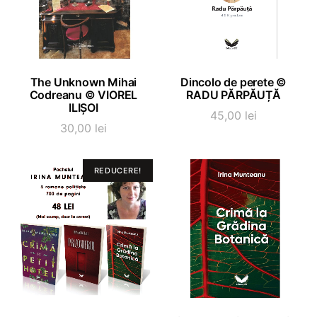
ADAUGĂ ÎN COȘ
ADAUGĂ ÎN COȘ
The Unknown Mihai
Dincolo de perete ©
Codreanu © VIOREL
RADU PĂRPĂUȚĂ
ILIȘOI
45,00
lei
30,00
lei
REDUCERE!
ADAUGĂ ÎN COȘ
ADAUGĂ ÎN COȘ