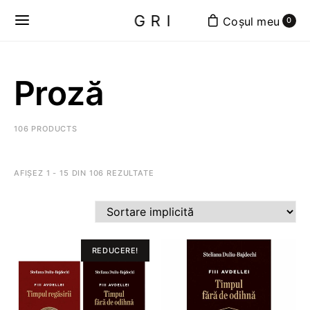
GRI
0
Proză
106 PRODUCTS
AFIȘEZ 1 - 15 DIN 106 REZULTATE
REDUCERE!