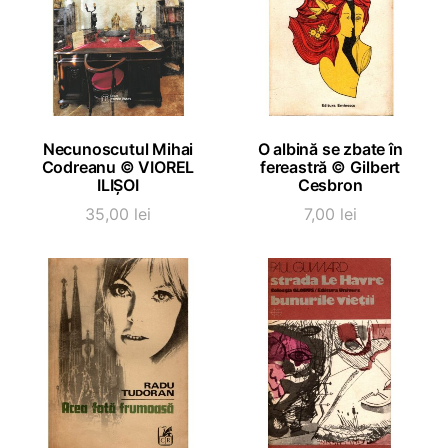
ADAUGĂ ÎN COȘ
ADAUGĂ ÎN COȘ
Necunoscutul Mihai
O albină se zbate în
Codreanu © VIOREL
fereastră © Gilbert
ILIȘOI
Cesbron
35,00
lei
7,00
lei