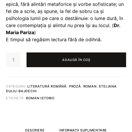
epică, fără alintări metaforice și vorbe sofisticate; un
fel de a scrie, aș spune, la fel de sobru ca și
psihologia lumii pe care o destăinuie: o lume dură, în
care contemplația și alintul nu prea își au locul. (
Dr.
Maria Pariza
)
E timpul să regăsim lectura fără de odihnă.
CANTITATE
TIMPUL
ADAUGĂ ÎN COȘ
REGĂSIRII
©
STELIANA
DULIU-
BAJDECHI
CATEGORII:
LITERATURĂ ROMÂNĂ
,
PROZĂ
,
ROMAN
,
STELIANA
DULIU-BAJDECHI
ETICHETĂ:
ROMAN ISTORIC
DESCRIERE
INFORMAȚII SUPLIMENTARE