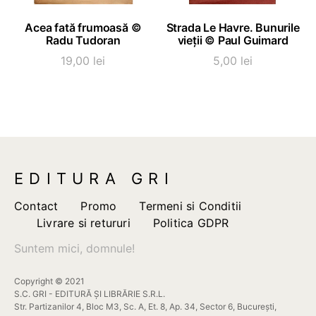
ADAUGĂ ÎN COȘ
ADAUGĂ ÎN COȘ
Acea fată frumoasă ©
Strada Le Havre. Bunurile
Radu Tudoran
vieții © Paul Guimard
19,00
lei
5,00
lei
EDITURA GRI
Contact
Promo
Termeni si Conditii
Livrare si retururi
Politica GDPR
Suntem mici, domnule!
Copyright © 2021
S.C. GRI - EDITURĂ ȘI LIBRĂRIE S.R.L.
Str. Partizanilor 4, Bloc M3, Sc. A, Et. 8, Ap. 34, Sector 6, București,