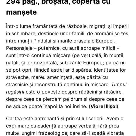
294 pag., broșată, copertă cu
manșete
Într-o lume frământată de războaie, migrații și imperii
în schimbare, destinele unor familii de aromâni se țes
între munții Pindului și marile orașe ale Europei.
Personajele – puternice, cu aură aproape mitică –
sunt într-o continuă mișcare (pe verticală, în munții
natali, și pe orizontală, sub zările Europei); parcă nu
se pot opri, fiindcă astfel ar dispărea. Identitatea lor
străveche, mereu amenințată, este păzită cu
strășnicie și reconstruită continuu în mișcare.
Timpul
regăsirii
este o poveste despre rădăcini și rătăcire,
despre ceea ce pierdem pe drum și despre ceea ce
ne aduce poate înapoi la noi înșine. (
Viorel Ilișoi
)
Cartea este antrenantă și prin stilul scrierii. Avem o
exprimare cu cadență aproape verbală, fără prea
multe lungimi frazeologice, care să-i scadă vibrația