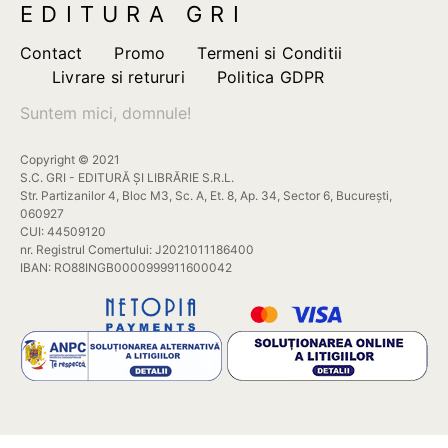
EDITURA GRI
Contact
Promo
Termeni si Conditii
Livrare si retururi
Politica GDPR
Suntem mici, domnule!
Copyright © 2021
S.C. GRI - EDITURĂ ȘI LIBRĂRIE S.R.L.
Str. Partizanilor 4, Bloc M3, Sc. A, Et. 8, Ap. 34, Sector 6, București,
060927
CUI: 44509120
nr. Registrul Comertului: J2021011186400
IBAN: RO88INGB0000999911600042