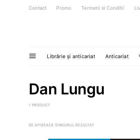
Contact
Promo
Termeni si Conditii
Li
Librărie și anticariat
Anticariat
Dan Lungu
1 PRODUCT
SE AFIȘEAZĂ SINGURUL REZULTAT