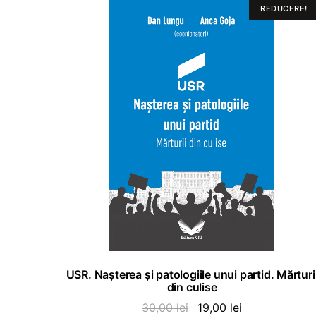
REDUCERE!
ADAUGĂ ÎN COȘ
USR. Nașterea și patologiile unui partid. Mărturi
din culise
Prețul
Prețul
30,00
lei
19,00
lei