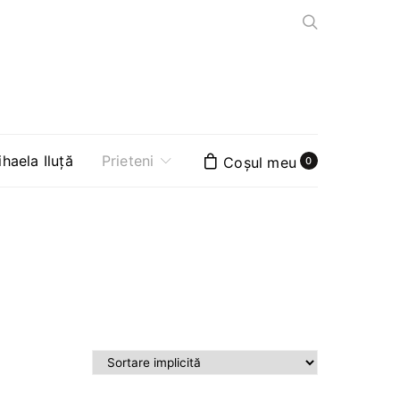
aela Iluță
Prieteni
0