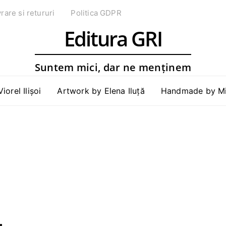
vrare si retururi
Politica GDPR
Editura GRI
Suntem mici, dar ne menținem
Viorel Ilișoi
Artwork by Elena Iluță
Handmade by Mih