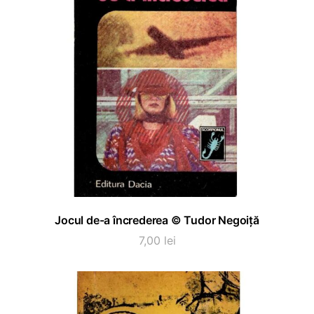
ADAUGĂ ÎN COȘ
Jocul de-a încrederea © Tudor Negoiță
7,00
lei