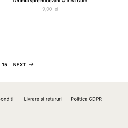
Drumul spre Rübezahl © Irina Guro
9,00
lei
15
NEXT
onditii
Livrare si retururi
Politica GDPR