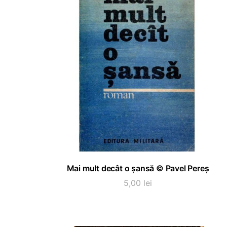
ADAUGĂ ÎN COȘ
Mai mult decât o șansă © Pavel Pereș
5,00
lei