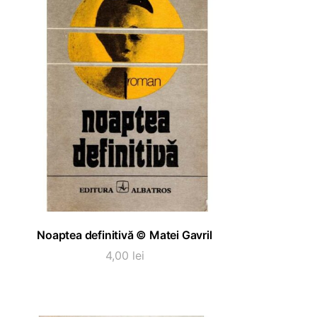
ADAUGĂ ÎN COȘ
Noaptea definitivă © Matei Gavril
4,00
lei