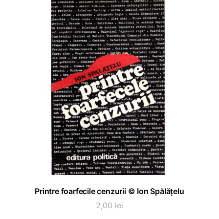
ADAUGĂ ÎN COȘ
Printre foarfecile cenzurii © Ion Spălățelu
2,00
lei