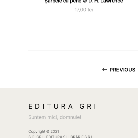
Șarpele cu pene © D. H. Lawrence
17,00
lei
PREVIOUS
EDITURA GRI
Suntem mici, domnule!
Copyright © 2021
S.C. GRI - EDITURĂ ȘI LIBRĂRIE S.R.L.