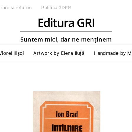
vrare si retururi
Politica GDPR
Editura GRI
Suntem mici, dar ne menținem
Viorel Ilișoi
Artwork by Elena Iluță
Handmade by Mih