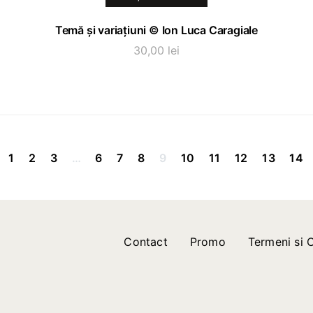
Temă și variațiuni © Ion Luca Caragiale
30,00
lei
Paginație
1
2
3
…
6
7
8
9
10
11
12
13
14
articole
Contact
Promo
Termeni si C