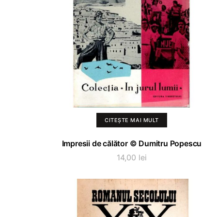
CITEȘTE MAI MULT
Impresii de călător © Dumitru Popescu
14,00
lei