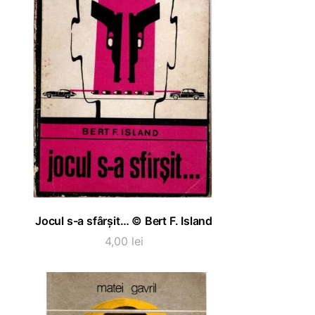
ADAUGĂ ÎN COȘ
Jocul s-a sfârșit… © Bert F. Island
4,00
lei