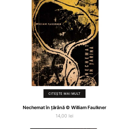
CITEȘTE MAI MULT
Nechemat în țărână © William Faulkner
14,00
lei