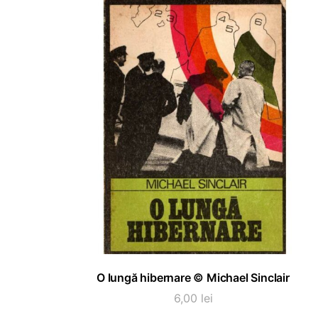
ADAUGĂ ÎN COȘ
O lungă hibernare © Michael Sinclair
6,00
lei