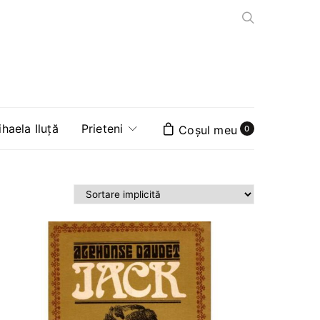
aela Iluță
Prieteni
0