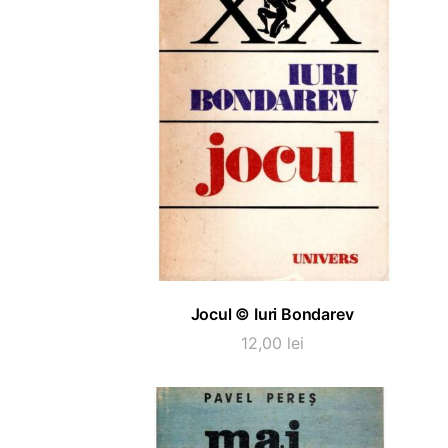
ADAUGĂ ÎN COȘ
Jocul © Iuri Bondarev
12,00
lei