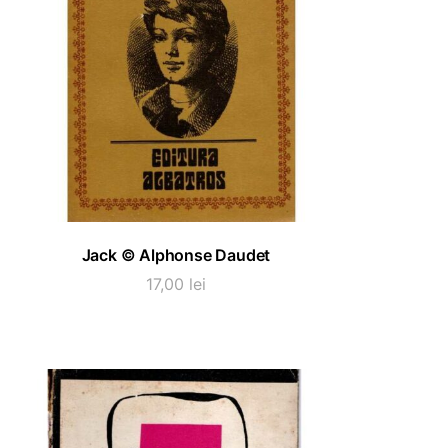
ADAUGĂ ÎN COȘ
Jack © Alphonse Daudet
17,00
lei