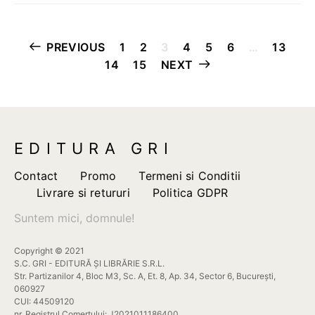
Paginație
PREVIOUS
1
2
3
4
5
6
…
13
14
15
NEXT
articole
EDITURA GRI
Contact
Promo
Termeni si Conditii
Livrare si retururi
Politica GDPR
Suntem mici, domnule!
Copyright © 2021
S.C. GRI - EDITURĂ ȘI LIBRĂRIE S.R.L.
Str. Partizanilor 4, Bloc M3, Sc. A, Et. 8, Ap. 34, Sector 6, București,
060927
CUI: 44509120
nr. Registrul Comertului: J2021011186400