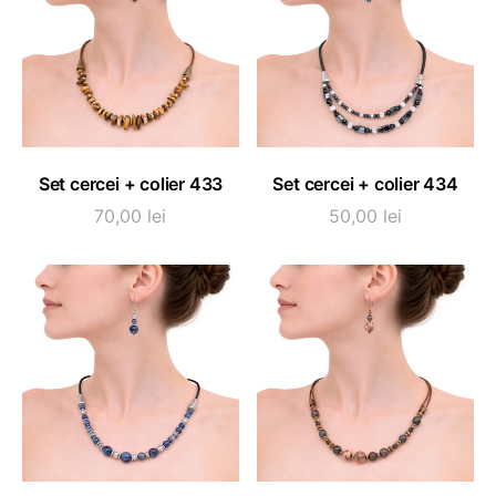
ADAUGĂ ÎN COȘ
ADAUGĂ ÎN COȘ
Set cercei + colier 433
Set cercei + colier 434
70,00
lei
50,00
lei