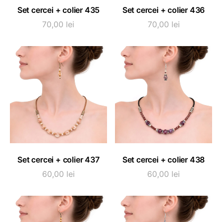
ADAUGĂ ÎN COȘ
ADAUGĂ ÎN COȘ
Set cercei + colier 435
Set cercei + colier 436
70,00
lei
70,00
lei
ADAUGĂ ÎN COȘ
ADAUGĂ ÎN COȘ
Set cercei + colier 437
Set cercei + colier 438
60,00
lei
60,00
lei