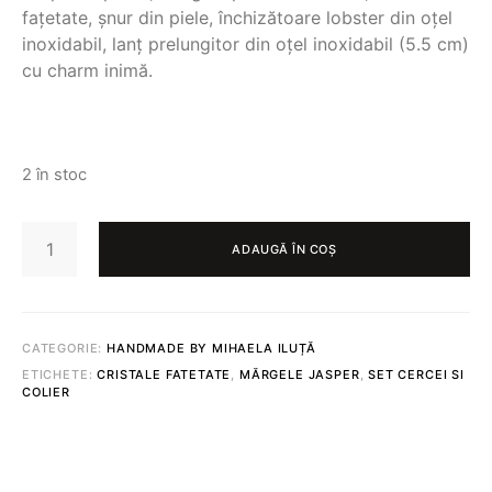
fațetate, șnur din piele, închizătoare lobster din oțel
inoxidabil, lanț prelungitor din oțel inoxidabil (5.5 cm)
cu charm inimă.
2 în stoc
CANTITATE
SET
ADAUGĂ ÎN COȘ
CERCEI
+
COLIER
438
CATEGORIE:
HANDMADE BY MIHAELA ILUȚĂ
ETICHETE:
CRISTALE FATETATE
,
MĂRGELE JASPER
,
SET CERCEI SI
COLIER