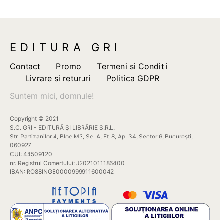
pot
fi
ales
în
EDITURA GRI
pagi
prod
Contact
Promo
Termeni si Conditii
Livrare si retururi
Politica GDPR
Suntem mici, domnule!
Copyright © 2021
S.C. GRI - EDITURĂ ȘI LIBRĂRIE S.R.L.
Str. Partizanilor 4, Bloc M3, Sc. A, Et. 8, Ap. 34, Sector 6, București,
060927
CUI: 44509120
nr. Registrul Comertului: J2021011186400
IBAN: RO88INGB0000999911600042