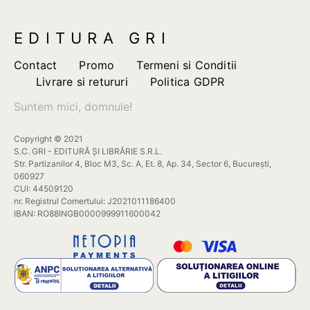
pot
pot
fi
fi
EDITURA GRI
alese
alese
în
în
Contact
Promo
Termeni si Conditii
pagina
pagina
Livrare si retururi
Politica GDPR
produsului.
produsului.
Suntem mici, domnule!
Copyright © 2021
S.C. GRI - EDITURĂ ȘI LIBRĂRIE S.R.L.
Str. Partizanilor 4, Bloc M3, Sc. A, Et. 8, Ap. 34, Sector 6, București,
060927
CUI: 44509120
nr. Registrul Comertului: J2021011186400
IBAN: RO88INGB0000999911600042