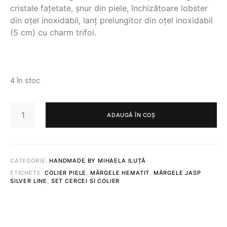
cristale fațetate, șnur din piele, închizătoare lobster
din oțel inoxidabil, lanț prelungitor din oțel inoxidabil
(5 cm) cu charm trifoi.
4 în stoc
CANTITATE
SET
ADAUGĂ ÎN COȘ
CERCEI
+
COLIER
443
CATEGORIE:
HANDMADE BY MIHAELA ILUȚĂ
ETICHETE:
COLIER PIELE
,
MĂRGELE HEMATIT
,
MĂRGELE JASP
SILVER LINE
,
SET CERCEI SI COLIER