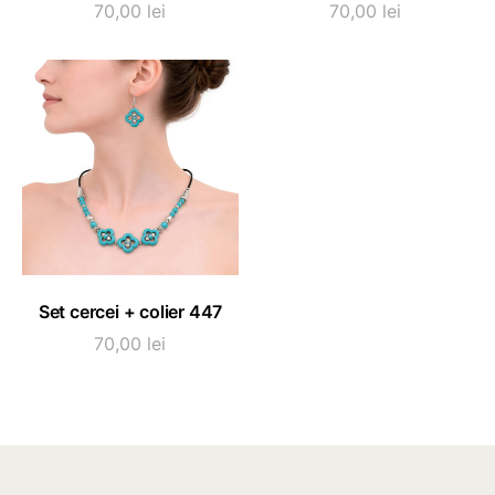
70,00
lei
70,00
lei
ADAUGĂ ÎN COȘ
Set cercei + colier 447
70,00
lei