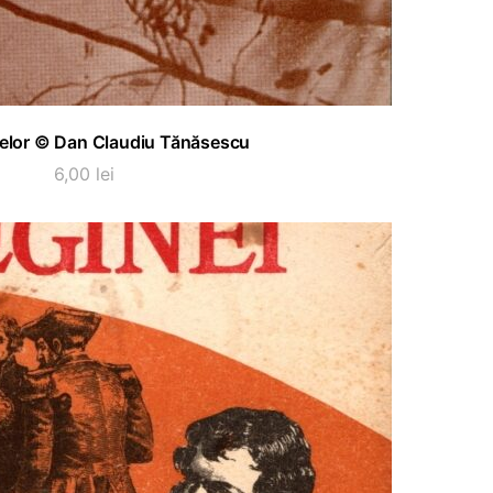
ADAUGĂ ÎN COȘ
selor © Dan Claudiu Tănăsescu
6,00
lei