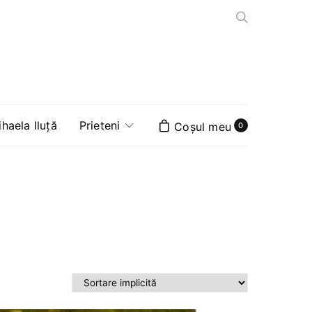
aela Iluță
Prieteni
0