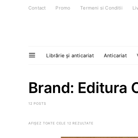
Contact
Promo
Termeni si Conditii
Li
Librărie și anticariat
Anticariat
Brand: Editura
12 POSTS
AFIȘEZ TOATE CELE 12 REZULTATE