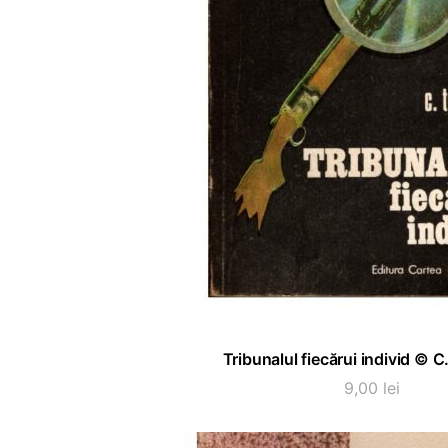
ADAUGĂ ÎN COȘ
Tribunalul fiecărui individ © C
9,00
lei