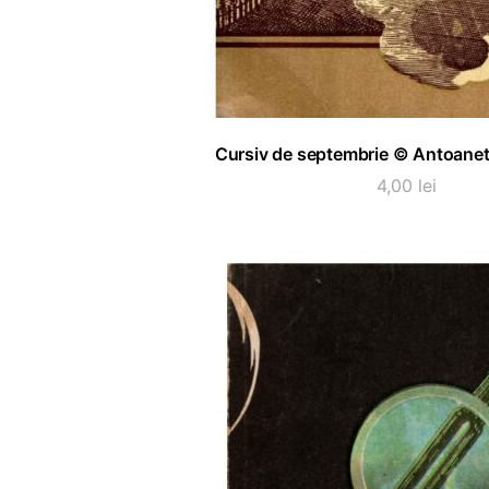
ADAUGĂ ÎN COȘ
Cursiv de septembrie © Antoanet
4,00
lei