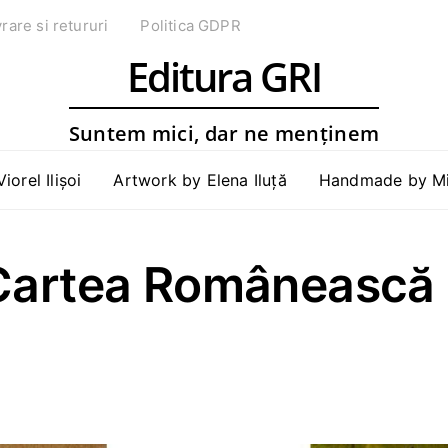
vrare si retururi
Politica GDPR
Editura GRI
Suntem mici, dar ne menținem
Viorel Ilișoi
Artwork by Elena Iluță
Handmade by Mih
 Cartea Românească