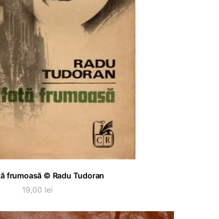
ADAUGĂ ÎN COȘ
tă frumoasă © Radu Tudoran
19,00
lei