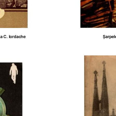
a C. Iordache
Șarpel