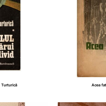
. Turturică
Acea fa