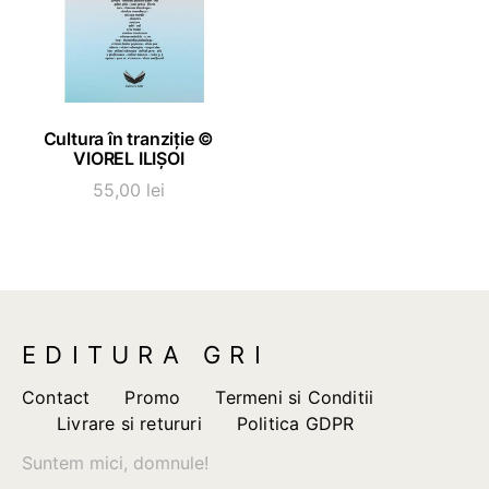
ADAUGĂ ÎN COȘ
Cultura în tranziție ©
VIOREL ILIȘOI
55,00
lei
EDITURA GRI
Contact
Promo
Termeni si Conditii
Livrare si retururi
Politica GDPR
Suntem mici, domnule!