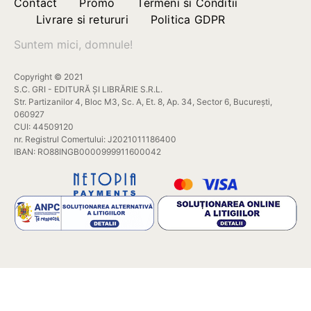
Contact
Promo
Termeni si Conditii
Livrare si retururi
Politica GDPR
Suntem mici, domnule!
Copyright © 2021
S.C. GRI - EDITURĂ ȘI LIBRĂRIE S.R.L.
Str. Partizanilor 4, Bloc M3, Sc. A, Et. 8, Ap. 34, Sector 6, București,
060927
CUI: 44509120
nr. Registrul Comertului: J2021011186400
IBAN: RO88INGB0000999911600042