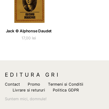
ADAUGĂ ÎN COȘ
Jack © Alphonse Daudet
17,00
lei
EDITURA GRI
Contact
Promo
Termeni si Conditii
Livrare si retururi
Politica GDPR
Suntem mici, domnule!