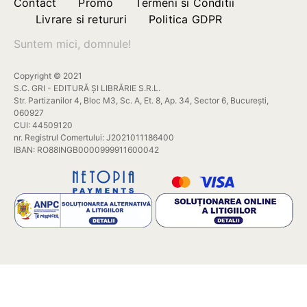
Contact
Promo
Termeni si Conditii
Livrare si retururi
Politica GDPR
Suntem mici, domnule!
Copyright © 2021
S.C. GRI - EDITURĂ ȘI LIBRĂRIE S.R.L.
Str. Partizanilor 4, Bloc M3, Sc. A, Et. 8, Ap. 34, Sector 6, București,
060927
CUI: 44509120
nr. Registrul Comertului: J2021011186400
IBAN: RO88INGB0000999911600042