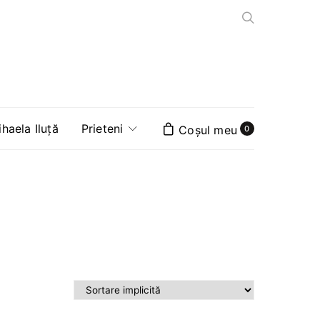
aela Iluță
Prieteni
0