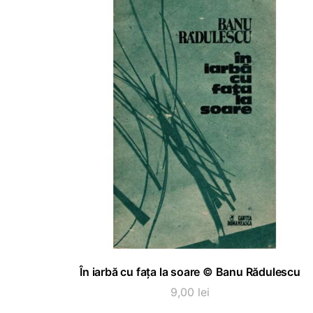
ADAUGĂ ÎN COȘ
În iarbă cu fața la soare © Banu Rădulescu
9,00
lei