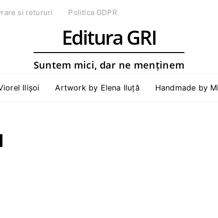
vrare si retururi
Politica GDPR
Editura GRI
Suntem mici, dar ne menținem
Viorel Ilișoi
Artwork by Elena Iluță
Handmade by Mih
u