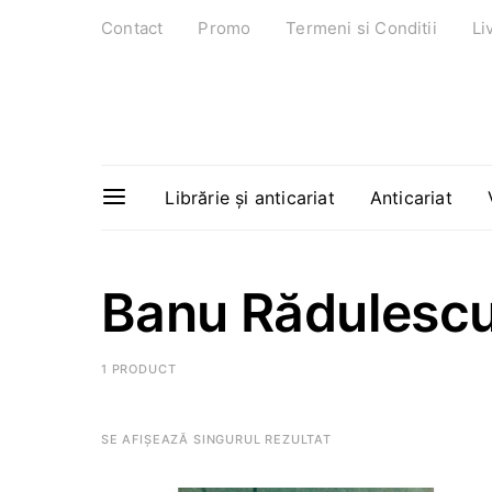
Contact
Promo
Termeni si Conditii
Li
Librărie și anticariat
Anticariat
Banu Rădulesc
1 PRODUCT
SE AFIȘEAZĂ SINGURUL REZULTAT