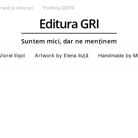
vrare si retururi
Politica GDPR
Editura GRI
Suntem mici, dar ne menținem
Viorel Ilișoi
Artwork by Elena Iluță
Handmade by Mih