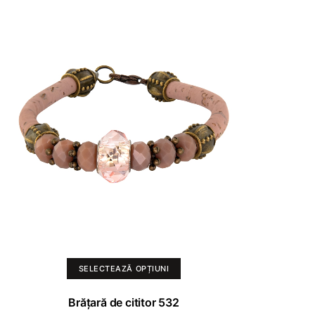
Acest
SELECTEAZĂ OPȚIUNI
produs
are
Brățară de cititor 532
mai