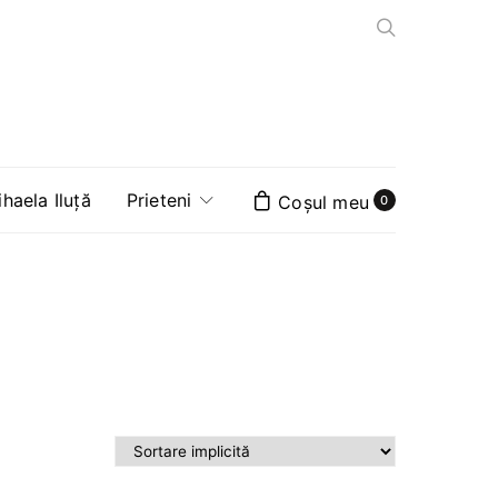
aela Iluță
Prieteni
0