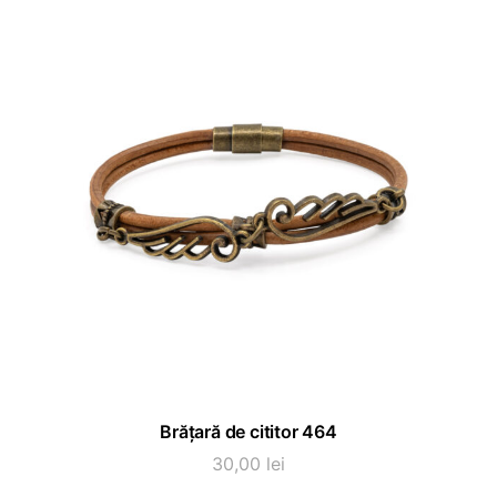
Acest
SELECTEAZĂ OPȚIUNI
Brățară de cititor 464
produs
are
30,00
lei
mai