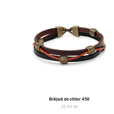
Acest
SELECTEAZĂ OPȚIUNI
Brățară de cititor 459
produs
are
35,00
lei
mai