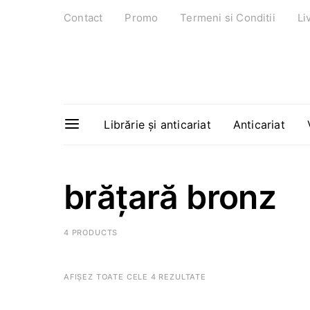
Contact
Promo
Termeni si Conditii
Li
Librărie și anticariat
Anticariat
brățară bronz
4 PRODUCTS
AFIȘEZ TOATE CELE 4 REZULTATE