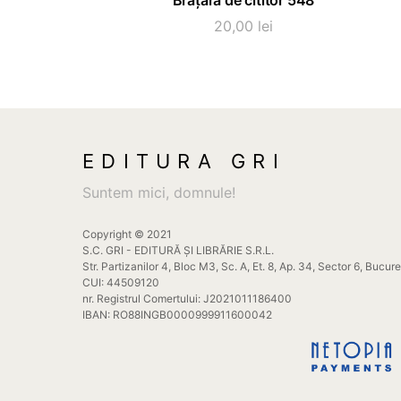
Brățară de cititor 548
produs
are
20,00
lei
mai
multe
variații.
Opțiunile
pot
fi
EDITURA GRI
alese
Suntem mici, domnule!
în
pagina
Copyright © 2021
produsului.
S.C. GRI - EDITURĂ ȘI LIBRĂRIE S.R.L.
Str. Partizanilor 4, Bloc M3, Sc. A, Et. 8, Ap. 34, Sector 6, Bucur
CUI: 44509120
nr. Registrul Comertului: J2021011186400
IBAN: RO88INGB0000999911600042