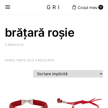
GRI
0
brățară roșie
3 PRODUCTS
AFIȘEZ TOATE CELE 3 REZULTATE