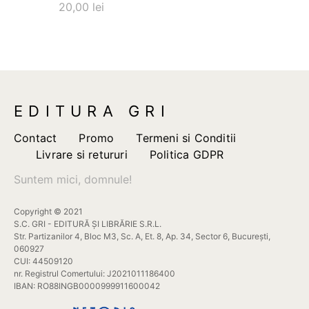
are
20,00
lei
mai
multe
variații.
Opțiunile
pot
fi
EDITURA GRI
alese
în
Contact
Promo
Termeni si Conditii
pagina
Livrare si retururi
Politica GDPR
produsului.
Suntem mici, domnule!
Copyright © 2021
S.C. GRI - EDITURĂ ȘI LIBRĂRIE S.R.L.
Str. Partizanilor 4, Bloc M3, Sc. A, Et. 8, Ap. 34, Sector 6, București,
060927
CUI: 44509120
nr. Registrul Comertului: J2021011186400
IBAN: RO88INGB0000999911600042