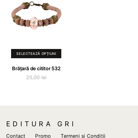
Acest
SELECTEAZĂ OPȚIUNI
produs
are
Brățară de cititor 532
mai
20,00
lei
multe
variații.
Opțiunile
pot
fi
alese
EDITURA GRI
în
pagina
Contact
Promo
Termeni si Conditii
produsului.