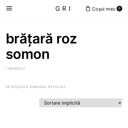
GRI
0
brățară roz
somon
1 PRODUCT
SE AFIȘEAZĂ SINGURUL REZULTAT