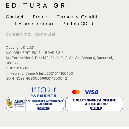
EDITURA GRI
Contact
Promo
Termeni si Conditii
Livrare si retururi
Politica GDPR
Suntem mici, domnule!
Copyright © 2021
S.C. GRI - EDITURĂ ȘI LIBRĂRIE S.R.L.
Str. Partizanilor 4, Bloc M3, Sc. A, Et. 8, Ap. 34, Sector 6, București,
060927
CUI: 44509120
nr. Registrul Comertului: J2021011186400
IBAN: RO88INGB0000999911600042