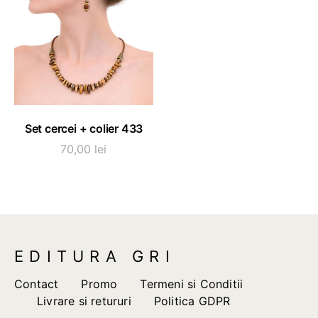
ADAUGĂ ÎN COȘ
Set cercei + colier 433
70,00
lei
EDITURA GRI
Contact
Promo
Termeni si Conditii
Livrare si retururi
Politica GDPR