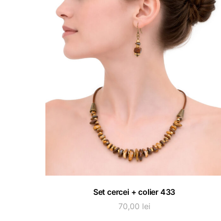
ADAUGĂ ÎN COȘ
Set cercei + colier 433
70,00
lei