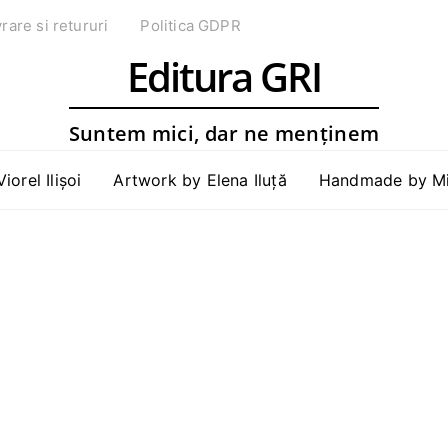
vrare si retururi
Politica GDPR
Editura GRI
Suntem mici, dar ne menținem
Viorel Ilișoi
Artwork by Elena Iluță
Handmade by Mih