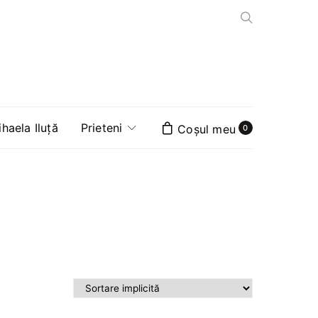
aela Iluță
Prieteni
0