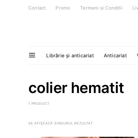
Contact
Promo
Termeni si Conditii
Li
Librărie și anticariat
Anticariat
colier hematit
1 PRODUCT
SE AFIȘEAZĂ SINGURUL REZULTAT