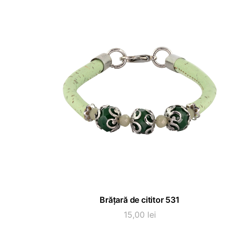
Acest
SELECTEAZĂ OPȚIUNI
Brățară de cititor 531
produs
are
15,00
lei
mai