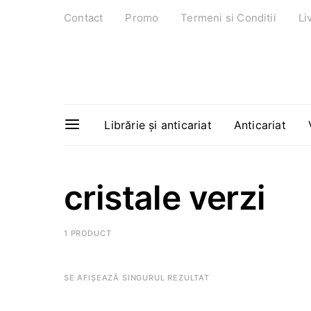
Contact
Promo
Termeni si Conditii
Li
Librărie și anticariat
Anticariat
cristale verzi
1 PRODUCT
SE AFIȘEAZĂ SINGURUL REZULTAT