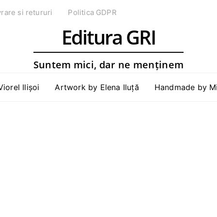
vrare si retururi
Politica GDPR
Editura GRI
Suntem mici, dar ne menținem
Viorel Ilișoi
Artwork by Elena Iluță
Handmade by Mih