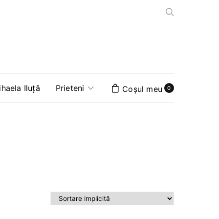
aela Iluță
Prieteni
0