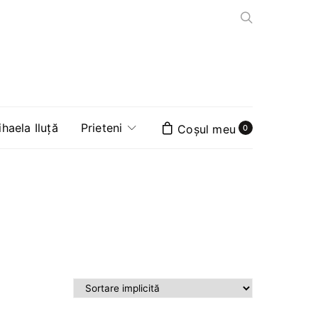
aela Iluță
Prieteni
0