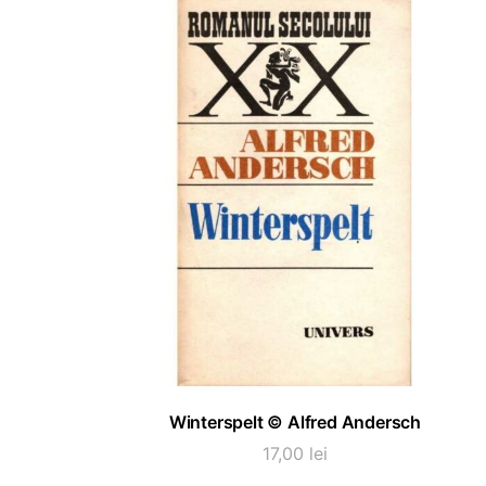
ADAUGĂ ÎN COȘ
Winterspelt © Alfred Andersch
17,00
lei