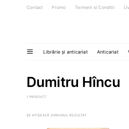
Contact
Promo
Termeni si Conditii
Li
Librărie și anticariat
Anticariat
Dumitru Hîncu
1 PRODUCT
SE AFIȘEAZĂ SINGURUL REZULTAT