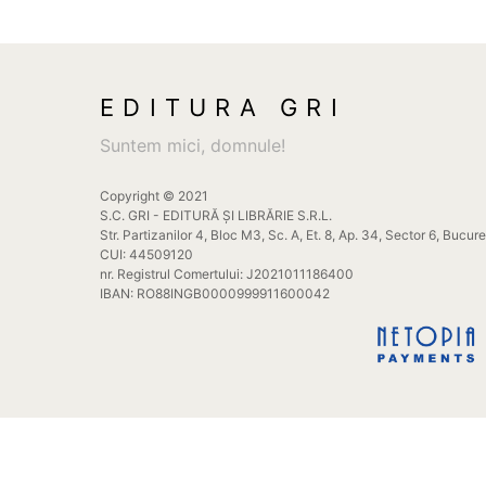
EDITURA GRI
Suntem mici, domnule!
Copyright © 2021
S.C. GRI - EDITURĂ ȘI LIBRĂRIE S.R.L.
Str. Partizanilor 4, Bloc M3, Sc. A, Et. 8, Ap. 34, Sector 6, Bucur
CUI: 44509120
nr. Registrul Comertului: J2021011186400
IBAN: RO88INGB0000999911600042