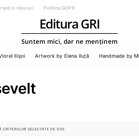
vrare si retururi
Politica GDPR
Editura GRI
Suntem mici, dar ne menținem
Viorel Ilișoi
Artwork by Elena Iluță
Handmade by Mih
sevelt
 CRITERIILOR SELECTATE DE DVS.