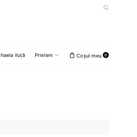
aela Iluță
Prieteni
0