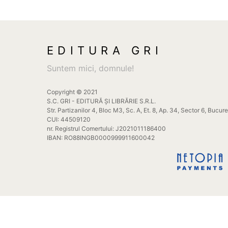
EDITURA GRI
Suntem mici, domnule!
Copyright © 2021
S.C. GRI - EDITURĂ ȘI LIBRĂRIE S.R.L.
Str. Partizanilor 4, Bloc M3, Sc. A, Et. 8, Ap. 34, Sector 6, Bucur
CUI: 44509120
nr. Registrul Comertului: J2021011186400
IBAN: RO88INGB0000999911600042