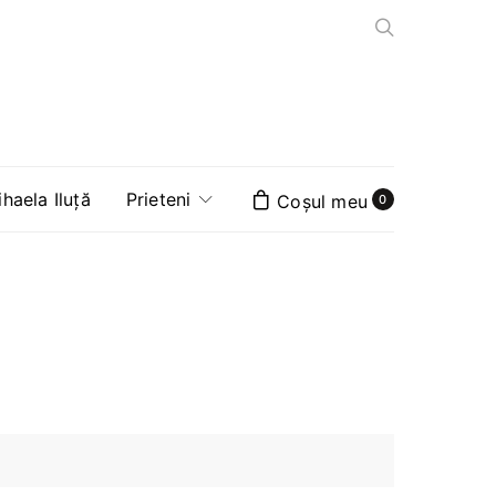
aela Iluță
Prieteni
0