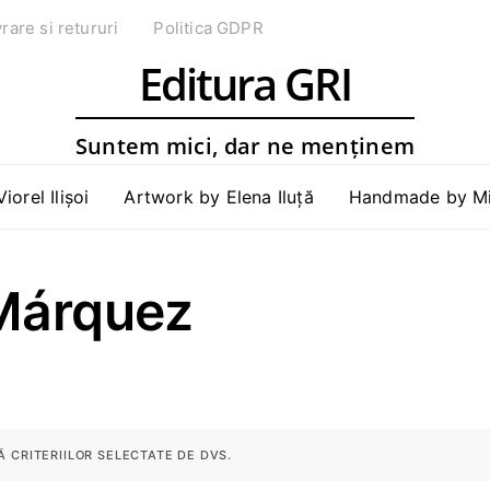
vrare si retururi
Politica GDPR
Editura GRI
Suntem mici, dar ne menținem
Viorel Ilișoi
Artwork by Elena Iluță
Handmade by Mih
 Márquez
 CRITERIILOR SELECTATE DE DVS.