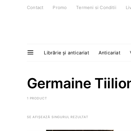
Contact
Promo
Termeni si Conditii
Li
Librărie și anticariat
Anticariat
Germaine Tiilio
1 PRODUCT
SE AFIȘEAZĂ SINGURUL REZULTAT