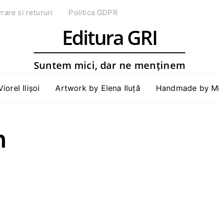
vrare si retururi
Politica GDPR
Editura GRI
Suntem mici, dar ne menținem
Viorel Ilișoi
Artwork by Elena Iluță
Handmade by Mih
n