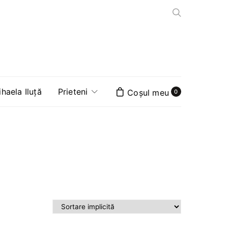
aela Iluță
Prieteni
0