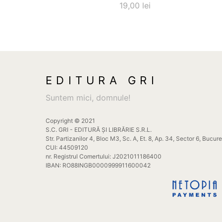
19,00
lei
EDITURA GRI
Suntem mici, domnule!
Copyright © 2021
S.C. GRI - EDITURĂ ȘI LIBRĂRIE S.R.L.
Str. Partizanilor 4, Bloc M3, Sc. A, Et. 8, Ap. 34, Sector 6, Bucur
CUI: 44509120
nr. Registrul Comertului: J2021011186400
IBAN: RO88INGB0000999911600042