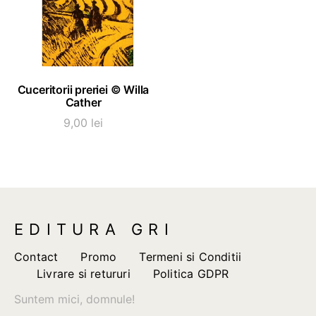
ADAUGĂ ÎN COȘ
Cuceritorii preriei © Willa
Cather
9,00
lei
EDITURA GRI
Contact
Promo
Termeni si Conditii
Livrare si retururi
Politica GDPR
Suntem mici, domnule!