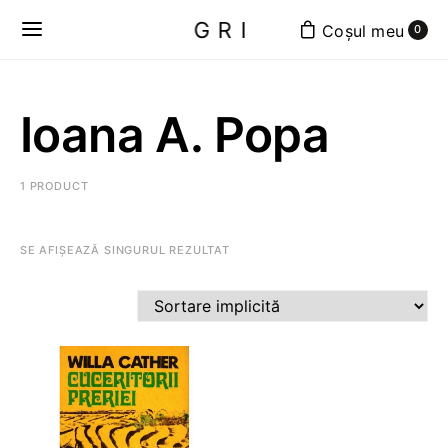
GRI
0
Ioana A. Popa
1 PRODUCT
SE AFIȘEAZĂ SINGURUL REZULTAT