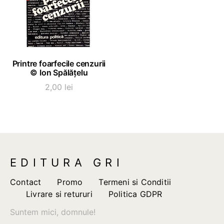
ADAUGĂ ÎN COȘ
Printre foarfecile cenzurii
© Ion Spălățelu
2,00
lei
EDITURA GRI
Contact
Promo
Termeni si Conditii
Livrare si retururi
Politica GDPR
Suntem mici, domnule!