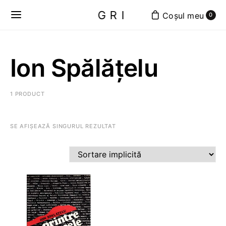
GRI
0
Ion Spălățelu
1 PRODUCT
SE AFIȘEAZĂ SINGURUL REZULTAT