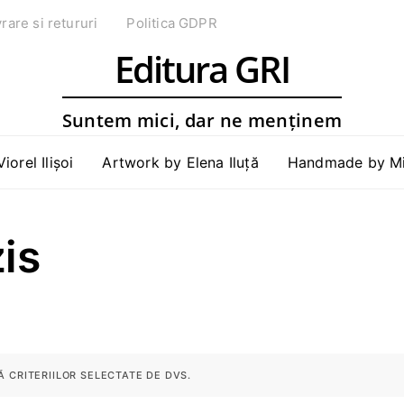
vrare si retururi
Politica GDPR
Editura GRI
Suntem mici, dar ne menținem
Viorel Ilișoi
Artwork by Elena Iluță
Handmade by Mih
is
 CRITERIILOR SELECTATE DE DVS.