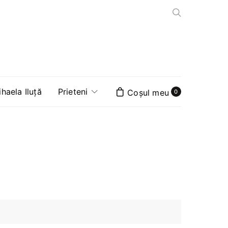
aela Iluță
Prieteni
0