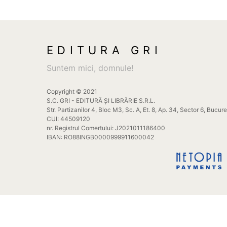
EDITURA GRI
Suntem mici, domnule!
Copyright © 2021
S.C. GRI - EDITURĂ ȘI LIBRĂRIE S.R.L.
Str. Partizanilor 4, Bloc M3, Sc. A, Et. 8, Ap. 34, Sector 6, Bucur
CUI: 44509120
nr. Registrul Comertului: J2021011186400
IBAN: RO88INGB0000999911600042