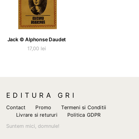
ADAUGĂ ÎN COȘ
Jack © Alphonse Daudet
17,00
lei
EDITURA GRI
Contact
Promo
Termeni si Conditii
Livrare si retururi
Politica GDPR
Suntem mici, domnule!