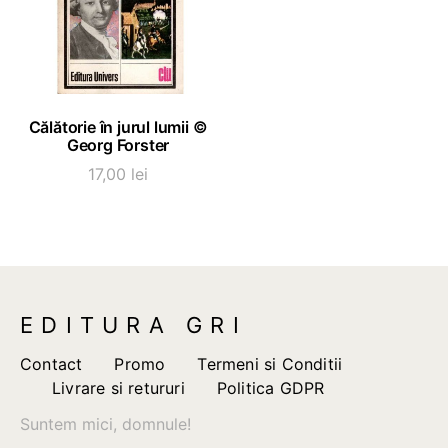
ADAUGĂ ÎN COȘ
Călătorie în jurul lumii ©
Georg Forster
17,00
lei
EDITURA GRI
Contact
Promo
Termeni si Conditii
Livrare si retururi
Politica GDPR
Suntem mici, domnule!