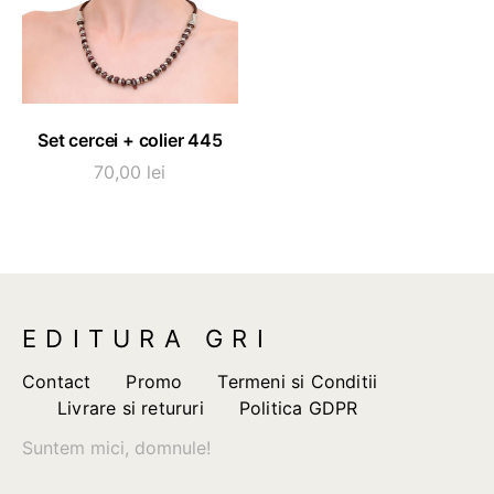
ADAUGĂ ÎN COȘ
Set cercei + colier 445
70,00
lei
EDITURA GRI
Contact
Promo
Termeni si Conditii
Livrare si retururi
Politica GDPR
Suntem mici, domnule!