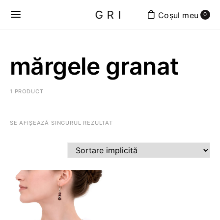
GRI
0
mărgele granat
1 PRODUCT
SE AFIȘEAZĂ SINGURUL REZULTAT