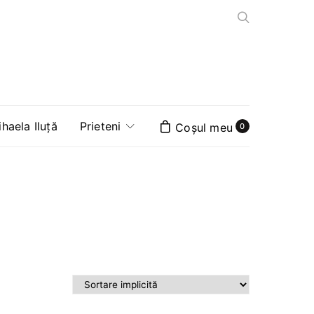
aela Iluță
Prieteni
0