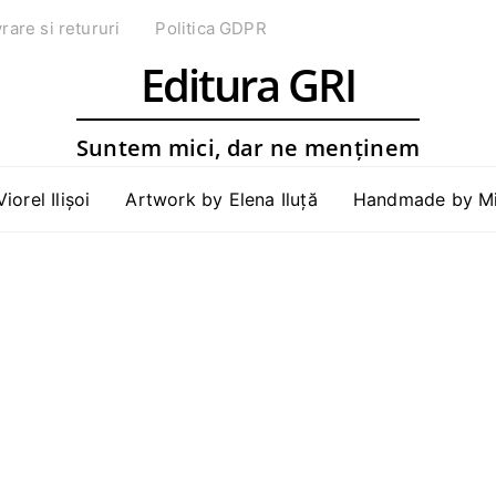
vrare si retururi
Politica GDPR
Editura GRI
Suntem mici, dar ne menținem
Viorel Ilișoi
Artwork by Elena Iluță
Handmade by Mih