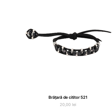
ADAUGĂ ÎN COȘ
Brățară de cititor 521
20,00
lei