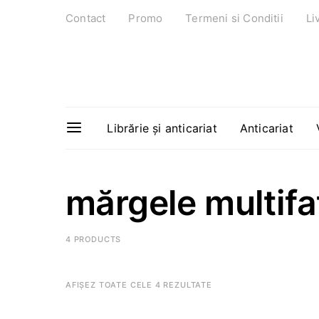
Contact
Promo
Termeni si Conditii
Li
Librărie și anticariat
Anticariat
mărgele multifa
4 PRODUCTS
AFIȘEZ TOATE CELE 4 REZULTATE