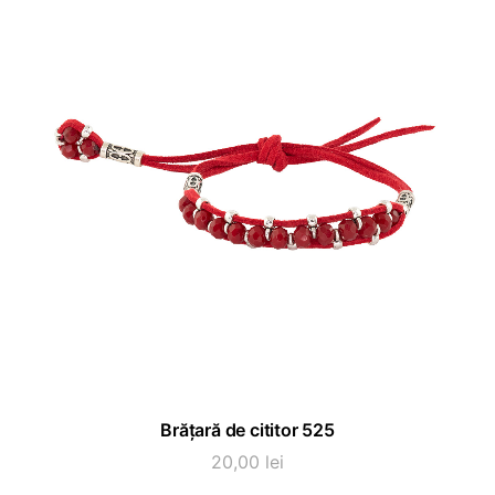
ADAUGĂ ÎN COȘ
Brățară de cititor 525
20,00
lei