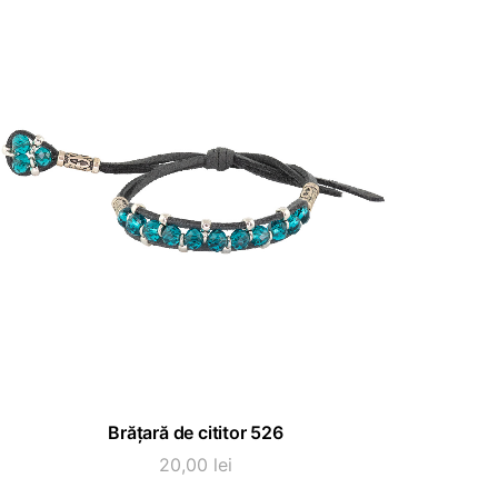
ADAUGĂ ÎN COȘ
Brățară de cititor 526
20,00
lei