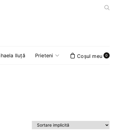
aela Iluță
Prieteni
0