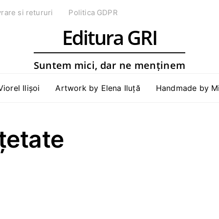
vrare si retururi
Politica GDPR
Editura GRI
Suntem mici, dar ne menținem
Viorel Ilișoi
Artwork by Elena Iluță
Handmade by Mih
țetate