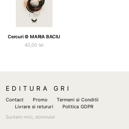
ADAUGĂ ÎN COȘ
Cercuri © MARIA BACIU
40,00
lei
EDITURA GRI
Contact
Promo
Termeni si Conditii
Livrare si retururi
Politica GDPR
Suntem mici, domnule!