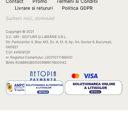
Contact
Promo
Termeni si Conditii
Livrare si retururi
Politica GDPR
Suntem mici, domnule!
Copyright © 2021
S.C. GRI - EDITURĂ ȘI LIBRĂRIE S.R.L.
Str. Partizanilor 4, Bloc M3, Sc. A, Et. 8, Ap. 34, Sector 6, București,
060927
CUI: 44509120
nr. Registrul Comertului: J2021011186400
IBAN: RO88INGB0000999911600042