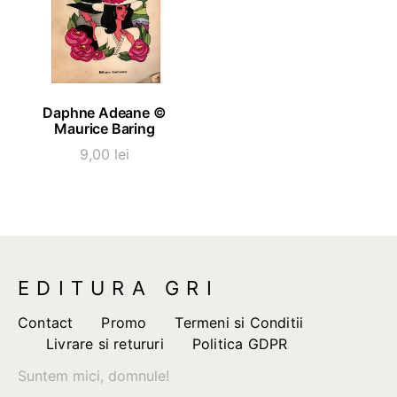
ADAUGĂ ÎN COȘ
Daphne Adeane ©
Maurice Baring
9,00
lei
EDITURA GRI
Contact
Promo
Termeni si Conditii
Livrare si retururi
Politica GDPR
Suntem mici, domnule!