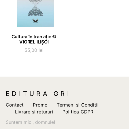
ADAUGĂ ÎN COȘ
Cultura în tranziție ©
VIOREL ILIȘOI
55,00
lei
EDITURA GRI
Contact
Promo
Termeni si Conditii
Livrare si retururi
Politica GDPR
Suntem mici, domnule!