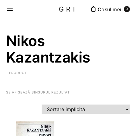
GRI
0
Nikos
Kazantzakis
1 PRODUCT
SE AFIȘEAZĂ SINGURUL REZULTAT