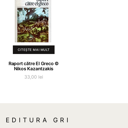
CITEȘTE MAI MULT
Raport către El Greco ©
Nikos Kazantzakis
33,00
lei
EDITURA GRI