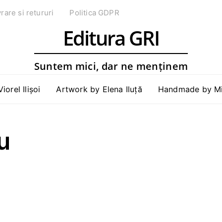
vrare si retururi
Politica GDPR
Editura GRI
Suntem mici, dar ne menținem
Viorel Ilișoi
Artwork by Elena Iluță
Handmade by Mih
u