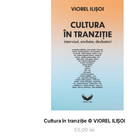
ADAUGĂ ÎN COȘ
Cultura în tranziție © VIOREL ILIȘOI
55,00
lei