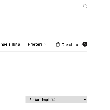
aela Iluță
Prieteni
0