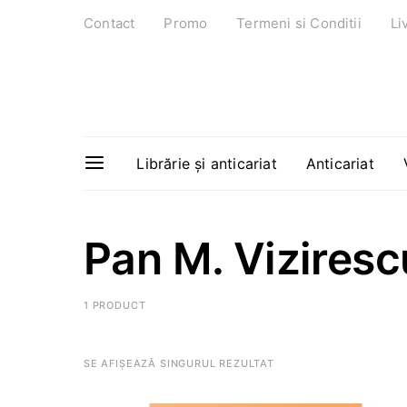
Contact
Promo
Termeni si Conditii
Li
Librărie și anticariat
Anticariat
Pan M. Viziresc
1 PRODUCT
SE AFIȘEAZĂ SINGURUL REZULTAT