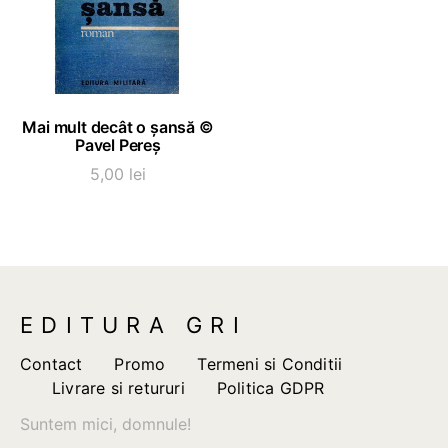
ADAUGĂ ÎN COȘ
Mai mult decât o șansă ©
Pavel Pereș
5,00
lei
EDITURA GRI
Contact
Promo
Termeni si Conditii
Livrare si retururi
Politica GDPR
Suntem mici, domnule!